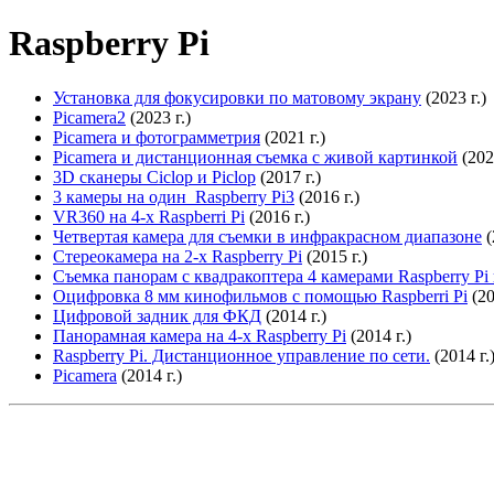
Raspberry Pi
Установка для фокусировки по матовому экрану
(2023 г.)
Picamera2
(2023 г.)
Picamera и фотограмметрия
(2021 г.)
Picamera и дистанционная съемка с живой картинкой
(2020
3D сканеры Ciclop и Piclop
(2017 г.)
3 камеры на один Raspberry Pi3
(2016 г.)
VR360 на 4-х Raspberri Pi
(2016 г.)
Четвертая камера для съемки в инфракрасном диапазоне
(
Стереокамера на 2-х Raspberry Pi
(2015 г.)
Съемка панорам с квадракоптера 4 камерами Raspberry Pi 
Оцифровка 8 мм кинофильмов с помощью Raspberri Pi
(20
Цифровой задник для ФКД
(2014 г.)
Панорамная камера на 4-х Raspberry Pi
(2014 г.)
Raspberry Pi. Дистанционное управление по сети.
(2014 г.
Picamera
(2014 г.)