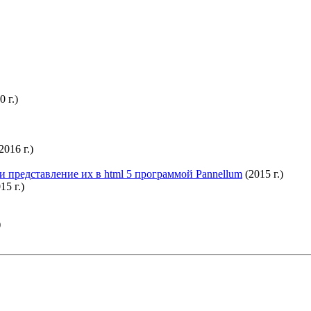
 г.)
2016 г.)
и представление их в html 5 программой Pannellum
(2015 г.)
15 г.)
)